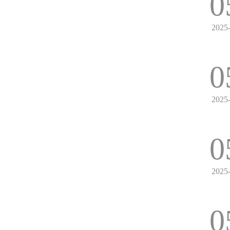
0
2025
0
2025
0
2025
0