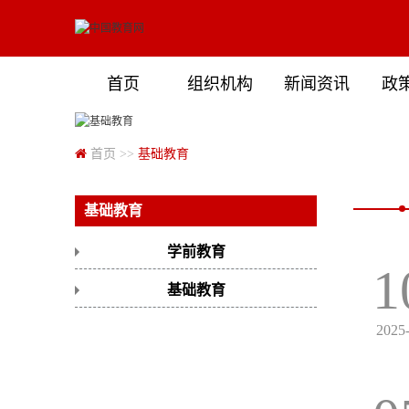
首页
组织机构
新闻资讯
政
首页
>>
基础教育
基础教育
学前教育
1
基础教育
2025