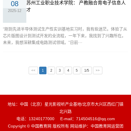
08
苏州工业职业技术学院： 产教融合育电子信息人
才
2025-12
“刚到先进半导体测试生产性实训基地实习时，我有些迷茫。体验了从
芯片版图设计到测试开发的全流程，一年下来，我找到了兴趣所在。
未来，我想深耕集成电路测试领域。”日前···
<<
1
2
3
4
5
1/5
>>
地址：中国（北京）星光影视听产业基地/北京市大兴区西红门镇
北兴路
电话：13240177000
E-mail：714504516@qq.com
Copyright © 中国教育网 版权所有 网站维护：中国教育网运营团