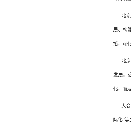
北
展、构
播，深
北京
发展。
化，而
大会
际化”等